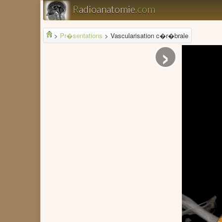
R
adioanatomie
.com
>
Pr�sentations
>
Vascularisation c�r�brale
›