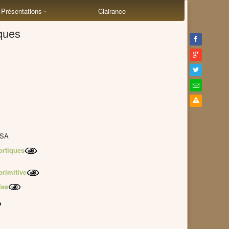
Présentations
Clairance
ques
TSA
ortiques
primitive
les